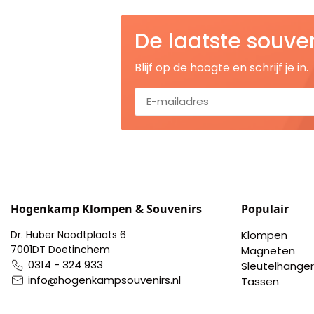
Nagelknippers
De laatste souve
Handwaaiers
Blijf op de hoogte en schrijf je in.
Spiegeldoosjes
Paraplus
Pennen
Stroopwafelblikken
Hogenkamp Klompen & Souvenirs
Populair
Terracotta bloempotjes
Dr. Huber Noodtplaats 6
Klompen
7001DT Doetinchem
Magneten
Vingerhoedjes
0314 - 324 933
Sleutelhanger
info@hogenkampsouvenirs.nl
Tassen
Displays