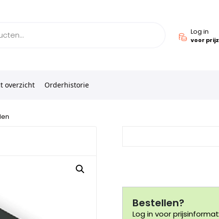
Log in
voor prij
t overzicht
Orderhistorie
len
Bestellen?
Log in voor prijsinformat