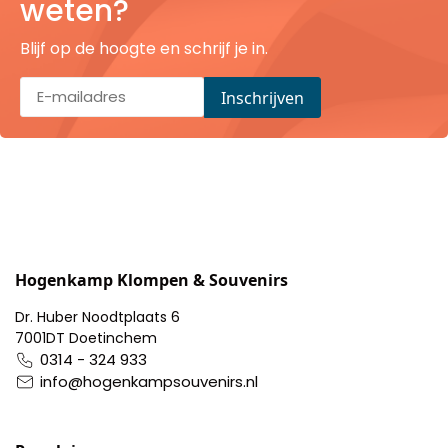
weten?
Pillendoosjes
Blijf op de hoogte en schrijf je in.
Dienbladen
Keukenschorten
Theezakhouders
Wijnstoppers
Chocolade
Hogenkamp Klompen & Souvenirs
Dr. Huber Noodtplaats 6
Placemats
7001DT Doetinchem
0314 - 324 933
Tulp sloffen
info@hogenkampsouvenirs.nl