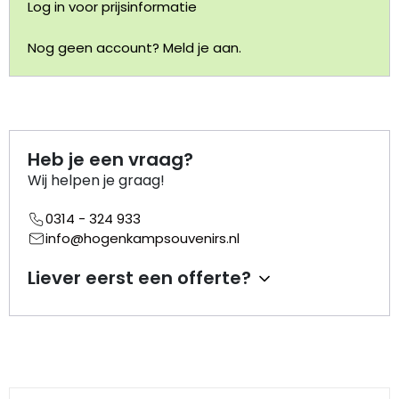
Log in voor prijsinformatie
Portemonnee
Nog geen account? Meld je aan.
Kerstballen
Flesopeners
Heb je een vraag?
Kaasschaaf
Wij helpen je graag!
0314 - 324 933
Onderzetters
info@hogenkampsouvenirs.nl
Pizzasnijders
Liever eerst een offerte?
Theelepels
Knutselen