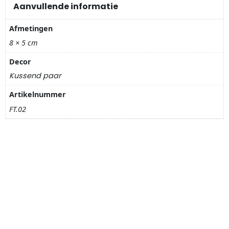
Nagelknippers
Aanvullende informatie
Afmetingen
Handwaaiers
8 × 5 cm
Spiegeldoosjes
Decor
Kussend paar
Paraplus
Artikelnummer
Pennen
FT.02
Stroopwafelblikken
Terracotta bloempotjes
Vingerhoedjes
Displays