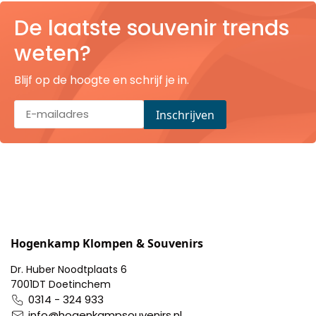
Pillendoosjes
De laatste souvenir trends
weten?
Dienbladen
Blijf op de hoogte en schrijf je in.
Keukenschorten
Theezakhouders
Wijnstoppers
Chocolade
Placemats
Hogenkamp Klompen & Souvenirs
Tulp sloffen
Dr. Huber Noodtplaats 6
7001DT Doetinchem
0314 - 324 933
info@hogenkampsouvenirs.nl