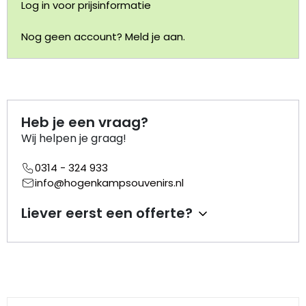
Log in voor prijsinformatie
Portemonnee
Nog geen account? Meld je aan.
Kerstballen
Flesopeners
Heb je een vraag?
Kaasschaaf
Wij helpen je graag!
0314 - 324 933
Onderzetters
info@hogenkampsouvenirs.nl
Pizzasnijders
Liever eerst een offerte?
Theelepels
Knutselen