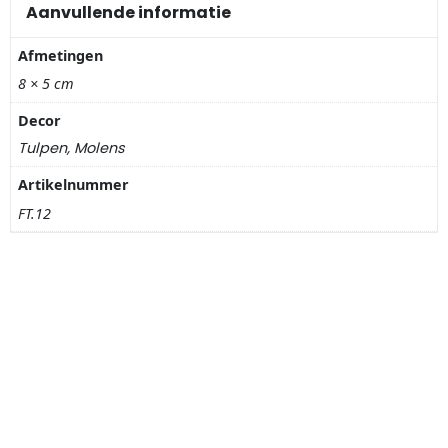
Nagelknippers
Aanvullende informatie
Afmetingen
Handwaaiers
8 × 5 cm
Spiegeldoosjes
Decor
Tulpen, Molens
Paraplus
Artikelnummer
Pennen
FT.12
Stroopwafelblikken
Terracotta bloempotjes
Vingerhoedjes
Displays