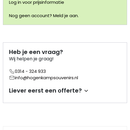
Log in voor prijsinformatie
Portemonnee
Nog geen account? Meld je aan.
Kerstballen
Flesopeners
Heb je een vraag?
Kaasschaaf
Wij helpen je graag!
0314 - 324 933
Onderzetters
info@hogenkampsouvenirs.nl
Pizzasnijders
Liever eerst een offerte?
Theelepels
Knutselen