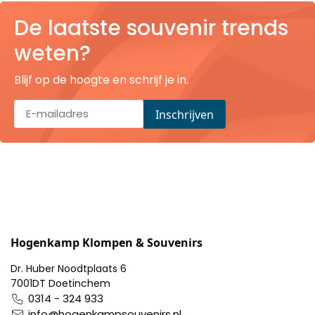
Pillendoosjes
De laatste souvenir trends
weten?
Dienbladen
Blijf op de hoogte en schrijf je in.
Keukenschorten
Theezakhouders
Wijnstoppers
Chocolade
Placemats
Hogenkamp Klompen & Souvenirs
Tulp sloffen
Dr. Huber Noodtplaats 6
7001DT Doetinchem
0314 - 324 933
info@hogenkampsouvenirs.nl