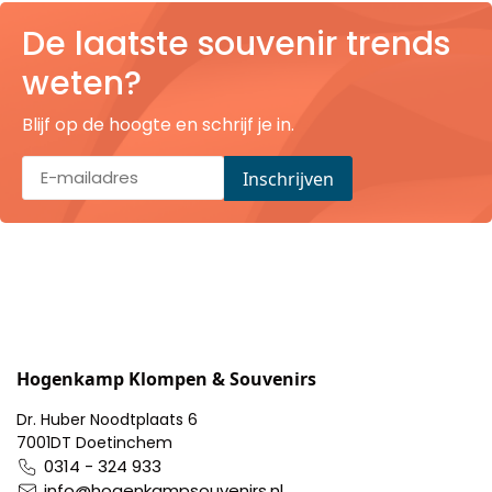
Pillendoosjes
De laatste souvenir trends
weten?
Dienbladen
Blijf op de hoogte en schrijf je in.
Keukenschorten
Theezakhouders
Wijnstoppers
Chocolade
Placemats
Hogenkamp Klompen & Souvenirs
Tulp sloffen
Dr. Huber Noodtplaats 6
7001DT Doetinchem
0314 - 324 933
info@hogenkampsouvenirs.nl