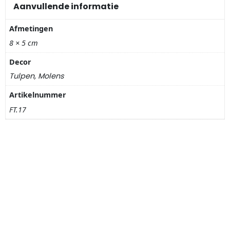
Nagelknippers
Aanvullende informatie
Afmetingen
Handwaaiers
8 × 5 cm
Spiegeldoosjes
Decor
Tulpen, Molens
Paraplus
Artikelnummer
Pennen
FT.17
Stroopwafelblikken
Terracotta bloempotjes
Vingerhoedjes
Displays