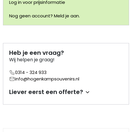
Log in voor prijsinformatie
Portemonnee
Nog geen account? Meld je aan.
Kerstballen
Flesopeners
Heb je een vraag?
Kaasschaaf
Wij helpen je graag!
0314 - 324 933
Onderzetters
info@hogenkampsouvenirs.nl
Pizzasnijders
Liever eerst een offerte?
Theelepels
Knutselen