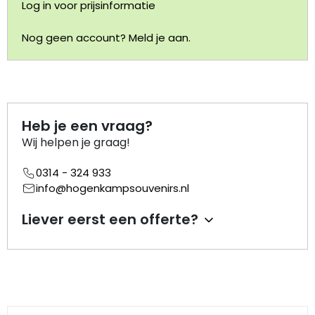
Log in voor prijsinformatie
Portemonnee
Nog geen account? Meld je aan.
Kerstballen
Flesopeners
Heb je een vraag?
Kaasschaaf
Wij helpen je graag!
0314 - 324 933
Onderzetters
info@hogenkampsouvenirs.nl
Pizzasnijders
Liever eerst een offerte?
Theelepels
Knutselen