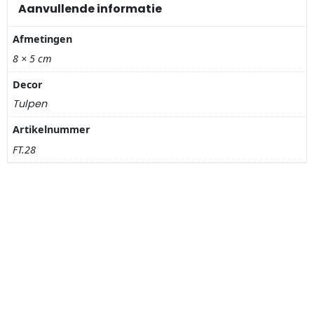
Nagelknippers
Aanvullende informatie
Afmetingen
Handwaaiers
8 × 5 cm
Spiegeldoosjes
Decor
Tulpen
Paraplus
Artikelnummer
Pennen
FT.28
Stroopwafelblikken
Terracotta bloempotjes
Vingerhoedjes
Displays