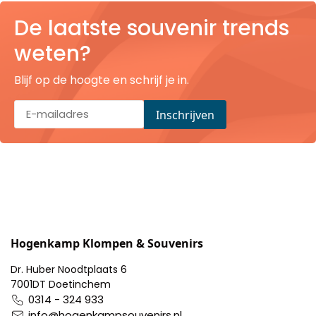
Pillendoosjes
De laatste souvenir trends
weten?
Dienbladen
Blijf op de hoogte en schrijf je in.
Keukenschorten
Theezakhouders
Wijnstoppers
Chocolade
Placemats
Hogenkamp Klompen & Souvenirs
Tulp sloffen
Dr. Huber Noodtplaats 6
7001DT Doetinchem
0314 - 324 933
info@hogenkampsouvenirs.nl