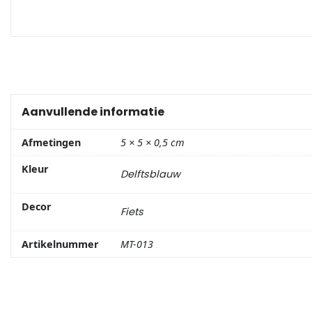
Portemonnee
Kerstballen
Flesopeners
Aanvullende informatie
Kaasschaaf
Afmetingen
5 × 5 × 0,5 cm
Kleur
Delftsblauw
Onderzetters
Decor
Pizzasnijders
Fiets
Artikelnummer
MT-013
Theelepels
Knutselen