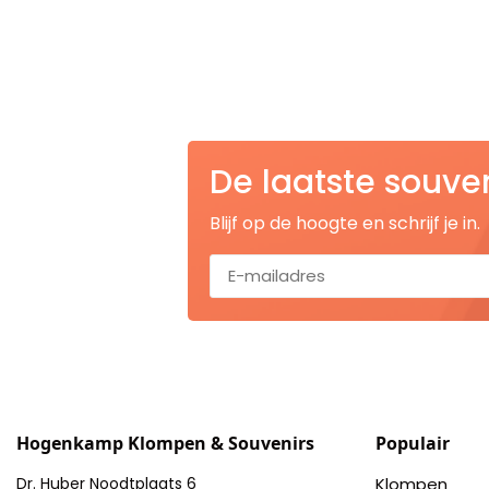
Nagelknippers
Handwaaiers
Spiegeldoosjes
De laatste souve
Paraplus
Blijf op de hoogte en schrijf je in.
Pennen
Stroopwafelblikken
Terracotta bloempotjes
Vingerhoedjes
Hogenkamp Klompen & Souvenirs
Populair
Displays
Dr. Huber Noodtplaats 6
Klompen