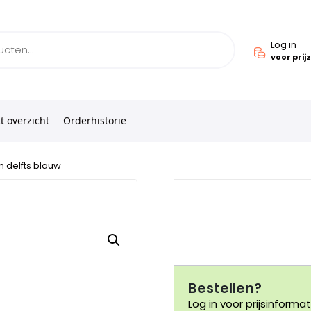
Log in
voor prij
t overzicht
Orderhistorie
n delfts blauw
Bestellen?
Log in voor prijsinformat