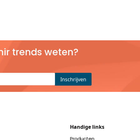
nir trends weten?
Handige links
Producten