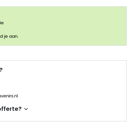
ie
 je aan.
?
enirs.nl
offerte?