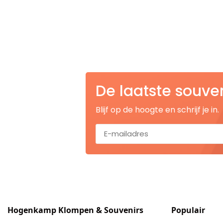
Nagelknippers
Handwaaiers
Spiegeldoosjes
Paraplus
De laatste souve
Pennen
Blijf op de hoogte en schrijf je in.
Stroopwafelblikken
Terracotta bloempotjes
Vingerhoedjes
Displays
Hogenkamp Klompen & Souvenirs
Populair