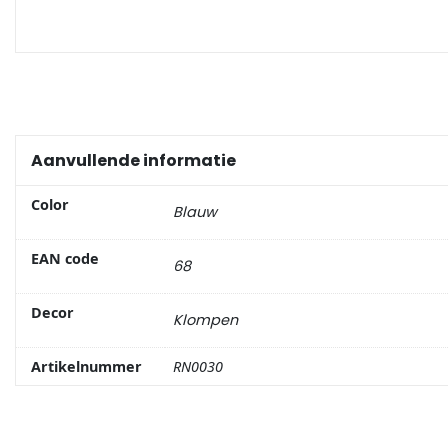
Portemonnee
Kerstballen
Flesopeners
Aanvullende informatie
Kaasschaaf
Color
Blauw
Onderzetters
EAN code
68
Pizzasnijders
Decor
Klompen
Theelepels
Artikelnummer
RN0030
Knutselen