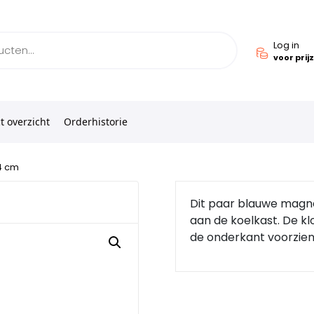
Log in
voor prij
t overzicht
Orderhistorie
4 cm
Dit paar blauwe magn
aan de koelkast. De k
de onderkant voorzie