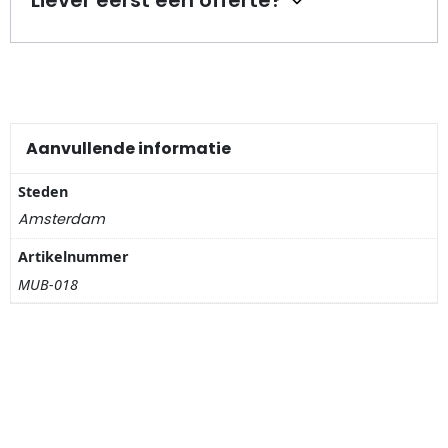
Liever eerst een offerte?
Nagelknippers
Handwaaiers
Spiegeldoosjes
Aanvullende informatie
Paraplus
Steden
Pennen
Amsterdam
Artikelnummer
Stroopwafelblikken
MUB-018
Terracotta bloempotjes
Vingerhoedjes
Displays