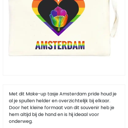
Klompjes golf
Amsterdam
Molens
Knutselklompen
Rotterdam
Eend
Reuzen klomp
Coffee-to-go bekers
Wiet
Geluidsdoosjes
Van Gogh
Pins
Met dit Make-up tasje Amsterdam pride houd je
Fiets souvenirs
al je spullen helder en overzichtelijk bij elkaar.
Door het kleine formaat van dit souvenir heb je
Aanstekers
hem altijd bij de hand en is hij ideaal voor
onderweg.
Sieraden