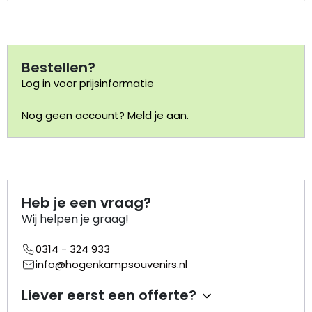
Portemonnee
Bestellen?
Kerstballen
Log in voor prijsinformatie
Flesopeners
Nog geen account? Meld je aan.
Kaasschaaf
Onderzetters
Heb je een vraag?
Pizzasnijders
Wij helpen je graag!
Theelepels
0314 - 324 933
info@hogenkampsouvenirs.nl
Knutselen
Liever eerst een offerte?