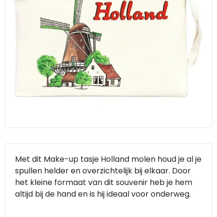
Klompjes golf
Amsterdam
Molens
Knutselklompen
Rotterdam
Eend
Reuzen klomp
Coffee-to-go bekers
Wiet
Geluidsdoosjes
Van Gogh
Pins
Met dit Make-up tasje Holland molen houd je al je
Fiets souvenirs
spullen helder en overzichtelijk bij elkaar. Door
het kleine formaat van dit souvenir heb je hem
Aanstekers
altijd bij de hand en is hij ideaal voor onderweg.
Sieraden