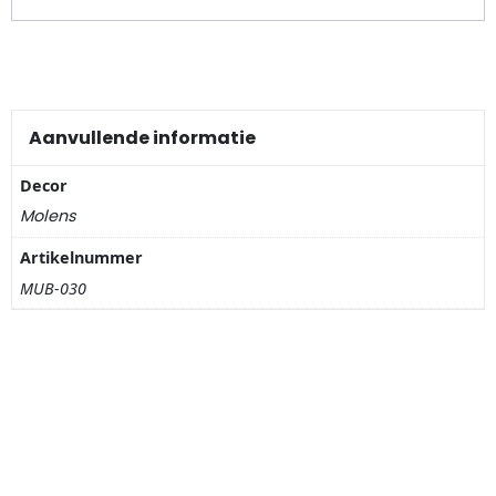
Nagelknippers
Handwaaiers
Spiegeldoosjes
Aanvullende informatie
Paraplus
Decor
Molens
Pennen
Artikelnummer
MUB-030
Stroopwafelblikken
Terracotta bloempotjes
Vingerhoedjes
Displays