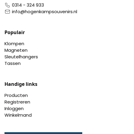
0314 - 324 933
Pillendoosjes
info@hogenkampsouvenirs.nl
Dienbladen
Populair
Keukenschorten
Klompen
Magneten
Theezakhouders
Sleutelhangers
Tassen
Wijnstoppers
Chocolade
Handige links
Producten
Placemats
Registreren
Inloggen
Tulp sloffen
Winkelmand