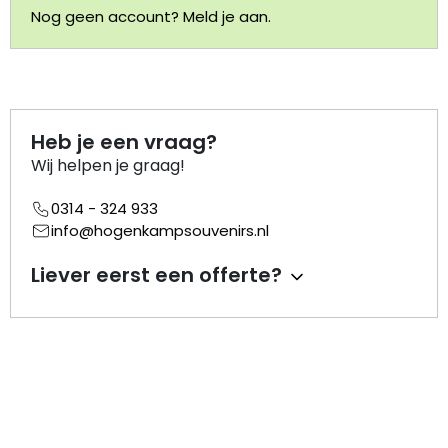
Nog geen account? Meld je aan.
Portemonnee
Kerstballen
Heb je een vraag?
Flesopeners
Wij helpen je graag!
Kaasschaaf
0314 - 324 933
info@hogenkampsouvenirs.nl
Onderzetters
Liever eerst een offerte?
Pizzasnijders
Theelepels
Knutselen