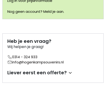
Log in voor prijsinformatie
Portemonnee
Nog geen account? Meld je aan.
Kerstballen
Flesopeners
Heb je een vraag?
Wij helpen je graag!
Kaasschaaf
0314 - 324 933
Onderzetters
info@hogenkampsouvenirs.nl
Pizzasnijders
Liever eerst een offerte?
Theelepels
Knutselen