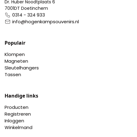
Dr. Huber Noodtplaats 6
Pillendoosjes
7001DT Doetinchem
0314 - 324 933
Dienbladen
info@hogenkampsouvenirs.nl
Keukenschorten
Populair
Theezakhouders
Klompen
Magneten
Sleutelhangers
Wijnstoppers
Tassen
Chocolade
Handige links
Placemats
Producten
Registreren
Tulp sloffen
Inloggen
Winkelmand