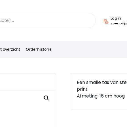
Log in
voor prij
t overzicht
Orderhistorie
Een smalle tas van ste
print.
Afmeting: 16 cm hoog