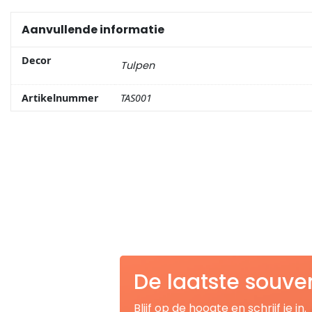
Aanvullende informatie
Portemonnee
Decor
Tulpen
Kerstballen
Artikelnummer
TAS001
Flesopeners
Kaasschaaf
Onderzetters
Pizzasnijders
Theelepels
De laatste souve
Knutselen
Blijf op de hoogte en schrijf je in.