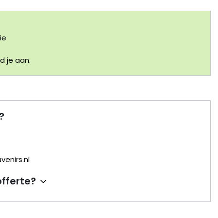
ie
 je aan.
?
enirs.nl
offerte?