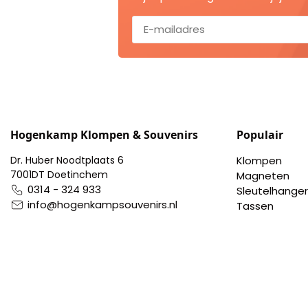
Nagelknippers
Handwaaiers
Spiegeldoosjes
Paraplus
Hogenkamp Klompen & Souvenirs
Populair
Pennen
Dr. Huber Noodtplaats 6
Klompen
7001DT Doetinchem
Magneten
Stroopwafelblikken
0314 - 324 933
Sleutelhanger
info@hogenkampsouvenirs.nl
Tassen
Terracotta bloempotjes
Vingerhoedjes
Displays