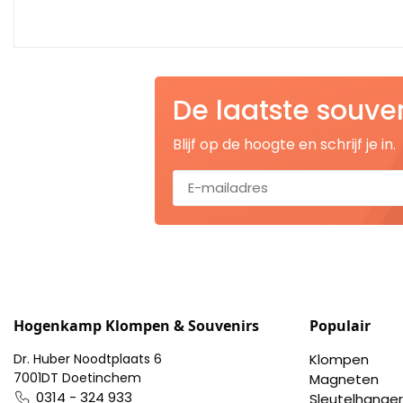
Portemonnee
Kerstballen
De laatste souve
Flesopeners
Blijf op de hoogte en schrijf je in.
Kaasschaaf
Onderzetters
Pizzasnijders
Theelepels
Hogenkamp Klompen & Souvenirs
Populair
Dr. Huber Noodtplaats 6
Klompen
Knutselen
7001DT Doetinchem
Magneten
0314 - 324 933
Sleutelhanger