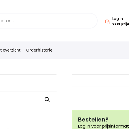
Log in
voor prij
t overzicht
Orderhistorie
Bestellen?
Log in voor prijsinformat