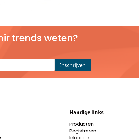
nir trends weten?
Handige links
Producten
Registreren
s
Inloggen