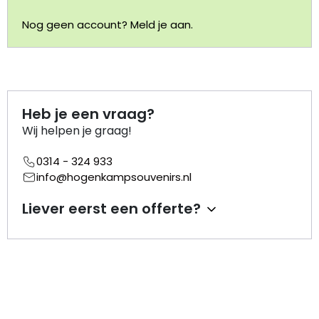
Nog geen account? Meld je aan.
Portemonnee
Kerstballen
Flesopeners
Heb je een vraag?
Wij helpen je graag!
Kaasschaaf
0314 - 324 933
info@hogenkampsouvenirs.nl
Onderzetters
Liever eerst een offerte?
Pizzasnijders
Theelepels
Knutselen