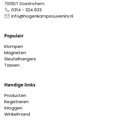
7001DT Doetinchem
Pillendoosjes
0314 - 324 933
info@hogenkampsouvenirs.nl
Dienbladen
Keukenschorten
Populair
Klompen
Theezakhouders
Magneten
Sleutelhangers
Wijnstoppers
Tassen
Chocolade
Handige links
Placemats
Producten
Registreren
Tulp sloffen
Inloggen
Winkelmand