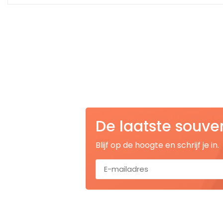
Nagelknippers
Handwaaiers
Spiegeldoosjes
Paraplus
Pennen
De laatste souve
Stroopwafelblikken
Blijf op de hoogte en schrijf je in.
Terracotta bloempotjes
Vingerhoedjes
Displays