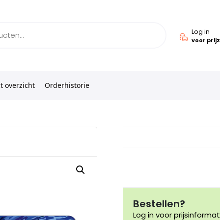
Log in
voor prij
t overzicht
Orderhistorie
Bestellen?
Log in voor prijsinformat