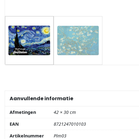
Portemonnee
Kerstballen
Flesopeners
Kaasschaaf
Onderzetters
Pizzasnijders
Aanvullende informatie
Theelepels
Afmetingen
42 × 30 cm
EAN
8721247010103
Knutselen
Artikelnummer
Plm03