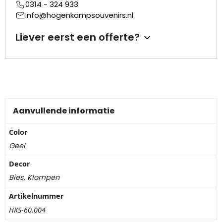
Nagelknippers
0314 - 324 933
info@hogenkampsouvenirs.nl
Handwaaiers
Liever eerst een offerte?
Spiegeldoosjes
Paraplus
Pennen
Aanvullende informatie
Stroopwafelblikken
Color
Geel
Terracotta bloempotjes
Decor
Bies, Klompen
Vingerhoedjes
Artikelnummer
Displays
HKS-60.004