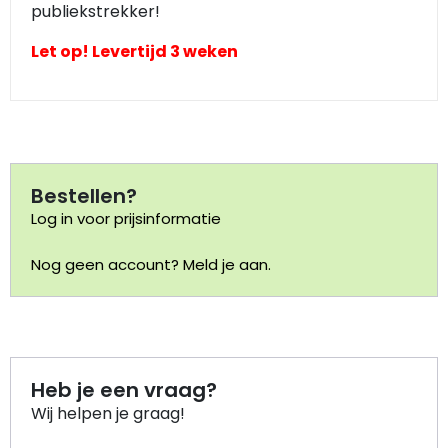
publiekstrekker!
Portemonnee
Let op! Levertijd 3 weken
Kerstballen
Flesopeners
Bestellen?
Kaasschaaf
Log in voor prijsinformatie
Onderzetters
Nog geen account? Meld je aan.
Pizzasnijders
Theelepels
Heb je een vraag?
Knutselen
Wij helpen je graag!