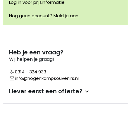
Log in voor prijsinformatie
Portemonnee
Nog geen account? Meld je aan.
Kerstballen
Flesopeners
Heb je een vraag?
Kaasschaaf
Wij helpen je graag!
0314 - 324 933
Onderzetters
info@hogenkampsouvenirs.nl
Pizzasnijders
Liever eerst een offerte?
Theelepels
Knutselen