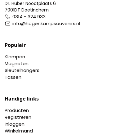
Dr. Huber Noodtplaats 6
Pillendoosjes
7001DT Doetinchem
0314 - 324 933
Dienbladen
info@hogenkampsouvenirs.nl
Keukenschorten
Populair
Theezakhouders
Klompen
Magneten
Wijnstoppers
Sleutelhangers
Tassen
Chocolade
Handige links
Placemats
Producten
Tulp sloffen
Registreren
Inloggen
Winkelmand