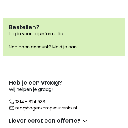
Portemonnee
Bestellen?
Kerstballen
Log in voor prijsinformatie
Flesopeners
Nog geen account? Meld je aan.
Kaasschaaf
Onderzetters
Heb je een vraag?
Pizzasnijders
Wij helpen je graag!
Theelepels
0314 - 324 933
info@hogenkampsouvenirs.nl
Knutselen
Liever eerst een offerte?