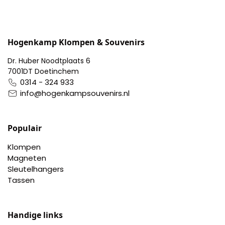
Pillendoosjes
Dienbladen
Hogenkamp Klompen & Souvenirs
Keukenschorten
Dr. Huber Noodtplaats 6
7001DT Doetinchem
0314 - 324 933
Theezakhouders
info@hogenkampsouvenirs.nl
Wijnstoppers
Populair
Chocolade
Klompen
Magneten
Placemats
Sleutelhangers
Tassen
Tulp sloffen
Handige links