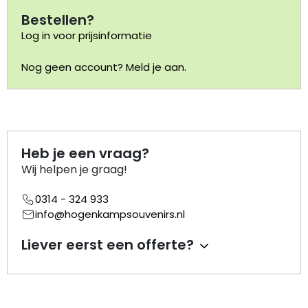
Bestellen?
Portemonnee
Log in voor prijsinformatie
Kerstballen
Nog geen account? Meld je aan.
Flesopeners
Kaasschaaf
Heb je een vraag?
Wij helpen je graag!
Onderzetters
0314 - 324 933
Pizzasnijders
info@hogenkampsouvenirs.nl
Theelepels
Liever eerst een offerte?
Knutselen