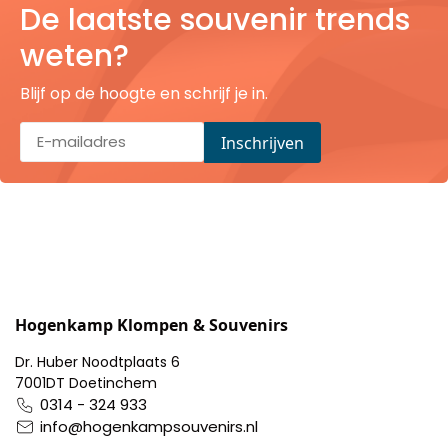
De laatste souvenir trends
Pillendoosjes
weten?
Dienbladen
Blijf op de hoogte en schrijf je in.
Keukenschorten
Theezakhouders
Wijnstoppers
Chocolade
Placemats
Hogenkamp Klompen & Souvenirs
Dr. Huber Noodtplaats 6
Tulp sloffen
7001DT Doetinchem
0314 - 324 933
info@hogenkampsouvenirs.nl