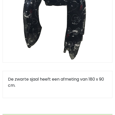
Klompjes golf
Amsterdam
Molens
Knutselklompen
Rotterdam
Eend
Reuzen klomp
Coffee-to-go bekers
Wiet
Geluidsdoosjes
Van Gogh
Pins
De zwarte sjaal heeft een afmeting van 180 x 90
cm.
Fiets souvenirs
Aanstekers
Sieraden