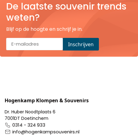
De laatste souvenir trends
Pillendoosjes
weten?
Dienbladen
Blijf op de hoogte en schrijf je in.
Keukenschorten
Theezakhouders
Wijnstoppers
Chocolade
Placemats
Hogenkamp Klompen & Souvenirs
Dr. Huber Noodtplaats 6
Tulp sloffen
7001DT Doetinchem
0314 - 324 933
info@hogenkampsouvenirs.nl