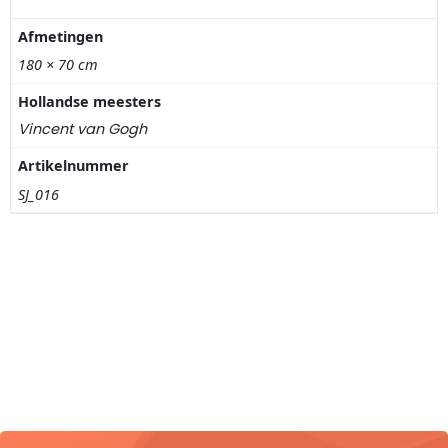
Nagelknippers
Afmetingen
Handwaaiers
180 × 70 cm
Hollandse meesters
Spiegeldoosjes
Vincent van Gogh
Paraplus
Artikelnummer
SJ_016
Pennen
Stroopwafelblikken
Terracotta bloempotjes
Vingerhoedjes
Displays