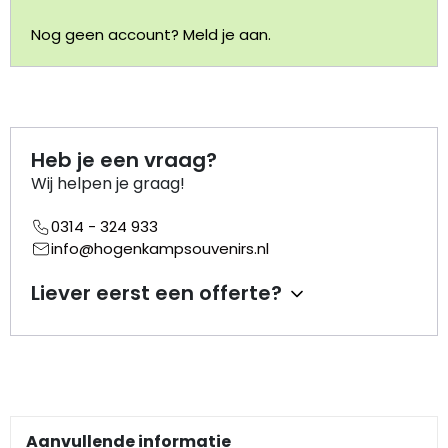
Nog geen account? Meld je aan.
Portemonnee
Kerstballen
Flesopeners
Heb je een vraag?
Wij helpen je graag!
Kaasschaaf
0314 - 324 933
info@hogenkampsouvenirs.nl
Onderzetters
Liever eerst een offerte?
Pizzasnijders
Theelepels
Knutselen
Aanvullende informatie