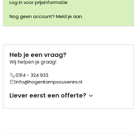
Log in voor prijsinformatie
Portemonnee
Nog geen account? Meld je aan.
Kerstballen
Flesopeners
Heb je een vraag?
Kaasschaaf
Wij helpen je graag!
0314 - 324 933
Onderzetters
info@hogenkampsouvenirs.nl
Pizzasnijders
Liever eerst een offerte?
Theelepels
Knutselen