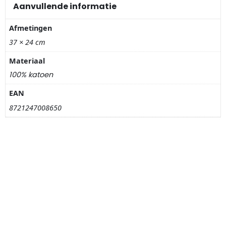
Nagelknippers
Aanvullende informatie
Afmetingen
Handwaaiers
37 × 24 cm
Spiegeldoosjes
Materiaal
100% katoen
Paraplus
EAN
Pennen
8721247008650
Stroopwafelblikken
Terracotta bloempotjes
Vingerhoedjes
Displays