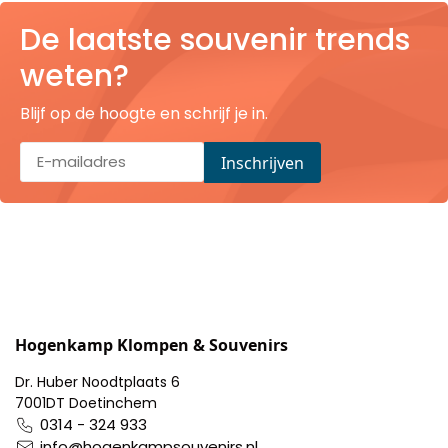
Pillendoosjes
De laatste souvenir trends
weten?
Dienbladen
Blijf op de hoogte en schrijf je in.
Keukenschorten
Theezakhouders
Wijnstoppers
Chocolade
Placemats
Hogenkamp Klompen & Souvenirs
Tulp sloffen
Dr. Huber Noodtplaats 6
7001DT Doetinchem
0314 - 324 933
info@hogenkampsouvenirs.nl