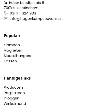
Dr. Huber Noodtplaats 6
Pillendoosjes
7001DT Doetinchem
0314 - 324 933
Dienbladen
info@hogenkampsouvenirs.nl
Keukenschorten
Populair
Theezakhouders
Klompen
Magneten
Wijnstoppers
Sleutelhangers
Tassen
Chocolade
Handige links
Placemats
Producten
Tulp sloffen
Registreren
Inloggen
Winkelmand