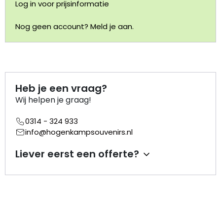
Log in voor prijsinformatie
Portemonnee
Nog geen account? Meld je aan.
Kerstballen
Flesopeners
Heb je een vraag?
Kaasschaaf
Wij helpen je graag!
0314 - 324 933
Onderzetters
info@hogenkampsouvenirs.nl
Pizzasnijders
Liever eerst een offerte?
Theelepels
Knutselen