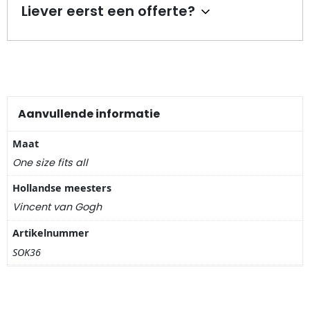
Nagelknippers
Liever eerst een offerte?
Handwaaiers
Spiegeldoosjes
Paraplus
Aanvullende informatie
Maat
Pennen
One size fits all
Stroopwafelblikken
Hollandse meesters
Vincent van Gogh
Terracotta bloempotjes
Artikelnummer
Vingerhoedjes
SOK36
Displays