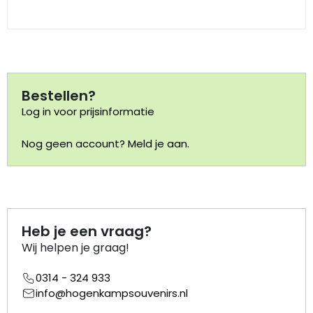
Portemonnee
Kerstballen
Bestellen?
Flesopeners
Log in voor prijsinformatie
Kaasschaaf
Nog geen account? Meld je aan.
Onderzetters
Pizzasnijders
Heb je een vraag?
Theelepels
Wij helpen je graag!
0314 - 324 933
Knutselen
info@hogenkampsouvenirs.nl