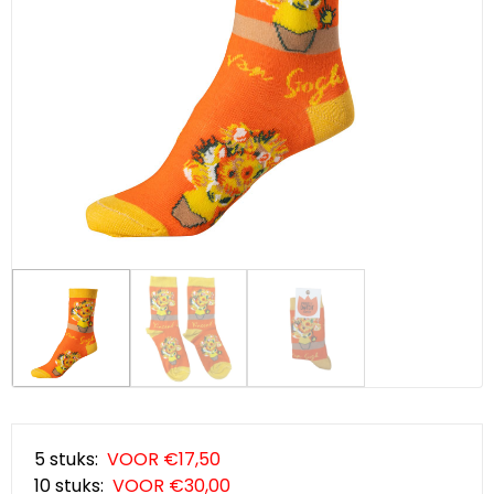
Klompjes golf
Amsterdam
Molens
Knutselklompen
Rotterdam
Eend
Reuzen klomp
Coffee-to-go bekers
Wiet
Geluidsdoosjes
Van Gogh
Pins
Fiets souvenirs
Aanstekers
5 stuks:
VOOR €17,50
10 stuks:
VOOR €30,00
Sieraden