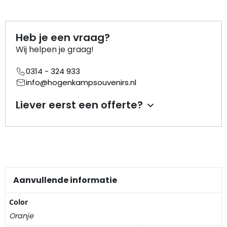
Portemonnee
Heb je een vraag?
Wij helpen je graag!
Kerstballen
0314 - 324 933
Flesopeners
info@hogenkampsouvenirs.nl
Kaasschaaf
Liever eerst een offerte?
Onderzetters
Pizzasnijders
Theelepels
Aanvullende informatie
Color
Knutselen
Oranje