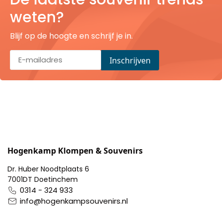
Pillendoosjes
weten?
Dienbladen
Blijf op de hoogte en schrijf je in.
Keukenschorten
Theezakhouders
Wijnstoppers
Chocolade
Hogenkamp Klompen & Souvenirs
Placemats
Dr. Huber Noodtplaats 6
7001DT Doetinchem
Tulp sloffen
0314 - 324 933
info@hogenkampsouvenirs.nl