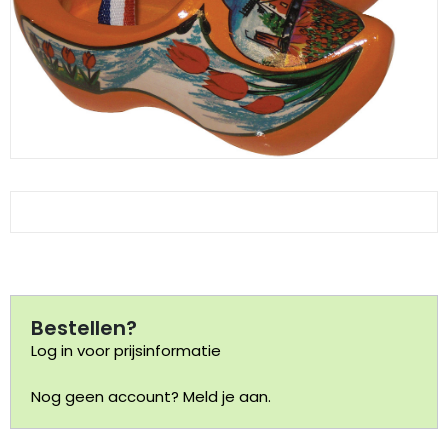
Klompjes golf
Amsterdam
Molens
Knutselklompen
Rotterdam
Eend
Reuzen klomp
Coffee-to-go bekers
Wiet
Geluidsdoosjes
Van Gogh
Pins
Bestellen?
Fiets souvenirs
Log in voor prijsinformatie
Aanstekers
Nog geen account? Meld je aan.
Sieraden