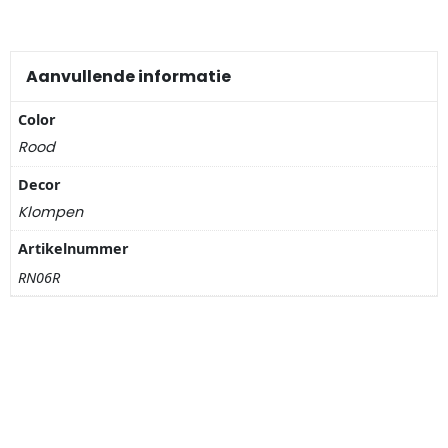
Nagelknippers
Handwaaiers
Aanvullende informatie
Spiegeldoosjes
Color
Rood
Paraplus
Decor
Pennen
Klompen
Artikelnummer
Stroopwafelblikken
RN06R
Terracotta bloempotjes
Vingerhoedjes
Displays