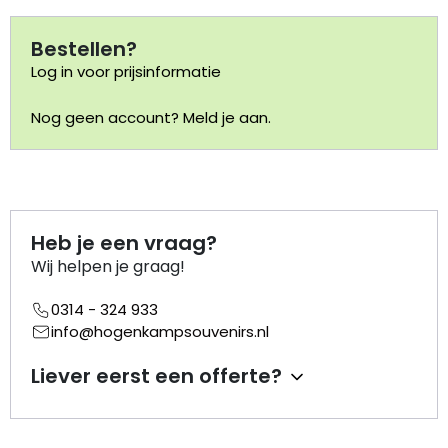
Bestellen?
Portemonnee
Log in voor prijsinformatie
Kerstballen
Nog geen account? Meld je aan.
Flesopeners
Kaasschaaf
Heb je een vraag?
Onderzetters
Wij helpen je graag!
Pizzasnijders
0314 - 324 933
info@hogenkampsouvenirs.nl
Theelepels
Liever eerst een offerte?
Knutselen