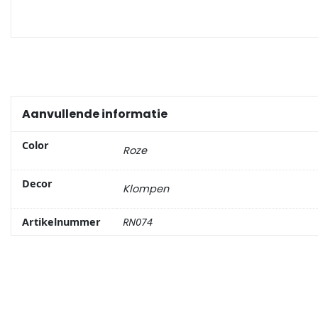
Portemonnee
Kerstballen
Flesopeners
Aanvullende informatie
Kaasschaaf
Color
Roze
Onderzetters
Decor
Klompen
Pizzasnijders
Artikelnummer
RN074
Theelepels
Knutselen