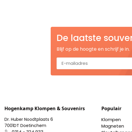
Nagelknippers
Handwaaiers
Spiegeldoosjes
De laatste souve
Paraplus
Blijf op de hoogte en schrijf je in.
Pennen
Stroopwafelblikken
Terracotta bloempotjes
Vingerhoedjes
Hogenkamp Klompen & Souvenirs
Populair
Dr. Huber Noodtplaats 6
Klompen
Displays
7001DT Doetinchem
Magneten
0314 - 324 933