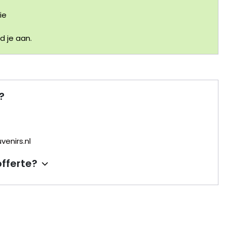
ie
 je aan.
?
enirs.nl
offerte?