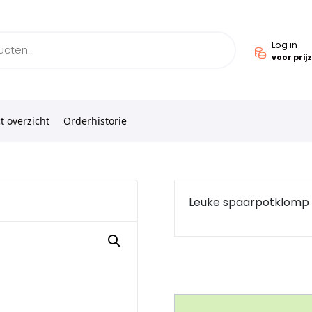
Log in
voor prij
t overzicht
Orderhistorie
Leuke spaarpotklomp (