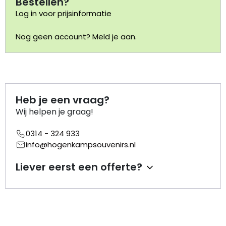
Bestellen?
Log in voor prijsinformatie
Portemonnee
Nog geen account? Meld je aan.
Kerstballen
Flesopeners
Heb je een vraag?
Kaasschaaf
Wij helpen je graag!
Onderzetters
0314 - 324 933
info@hogenkampsouvenirs.nl
Pizzasnijders
Liever eerst een offerte?
Theelepels
Knutselen