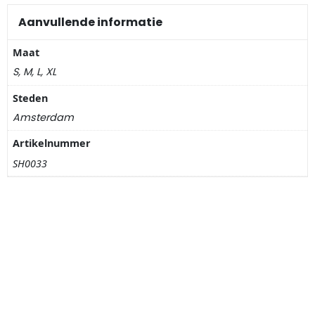
Nagelknippers
Aanvullende informatie
Handwaaiers
Maat
S, M, L, XL
Spiegeldoosjes
Steden
Paraplus
Amsterdam
Artikelnummer
Pennen
SH0033
Stroopwafelblikken
Terracotta bloempotjes
Vingerhoedjes
Displays