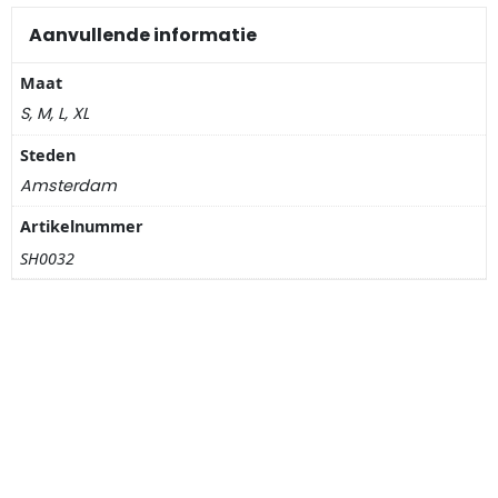
Nagelknippers
Aanvullende informatie
Handwaaiers
Maat
S, M, L, XL
Spiegeldoosjes
Steden
Paraplus
Amsterdam
Artikelnummer
Pennen
SH0032
Stroopwafelblikken
Terracotta bloempotjes
Vingerhoedjes
Displays