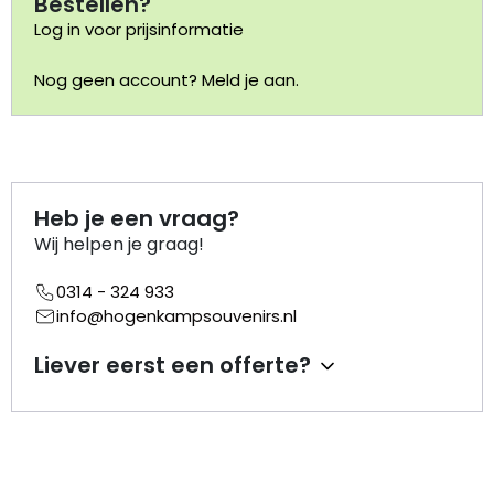
Bestellen?
Log in voor prijsinformatie
Portemonnee
Nog geen account? Meld je aan.
Kerstballen
Flesopeners
Heb je een vraag?
Kaasschaaf
Wij helpen je graag!
Onderzetters
0314 - 324 933
info@hogenkampsouvenirs.nl
Pizzasnijders
Liever eerst een offerte?
Theelepels
Knutselen