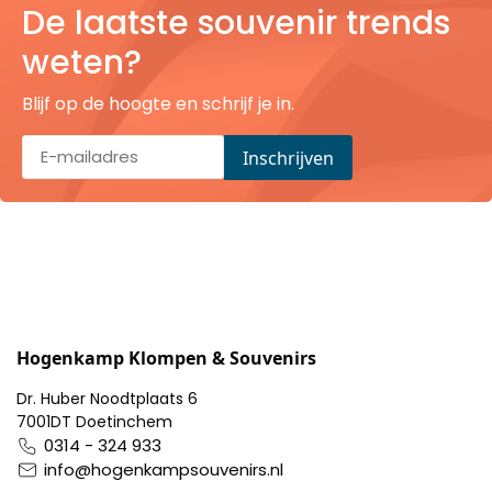
De laatste souvenir trends
Pillendoosjes
weten?
Dienbladen
Blijf op de hoogte en schrijf je in.
Keukenschorten
Theezakhouders
Wijnstoppers
Chocolade
Placemats
Hogenkamp Klompen & Souvenirs
Dr. Huber Noodtplaats 6
Tulp sloffen
7001DT Doetinchem
0314 - 324 933
info@hogenkampsouvenirs.nl