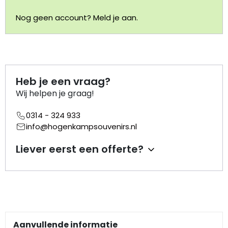
Nog geen account? Meld je aan.
Portemonnee
Kerstballen
Flesopeners
Heb je een vraag?
Wij helpen je graag!
Kaasschaaf
0314 - 324 933
info@hogenkampsouvenirs.nl
Onderzetters
Liever eerst een offerte?
Pizzasnijders
Theelepels
Knutselen
Aanvullende informatie