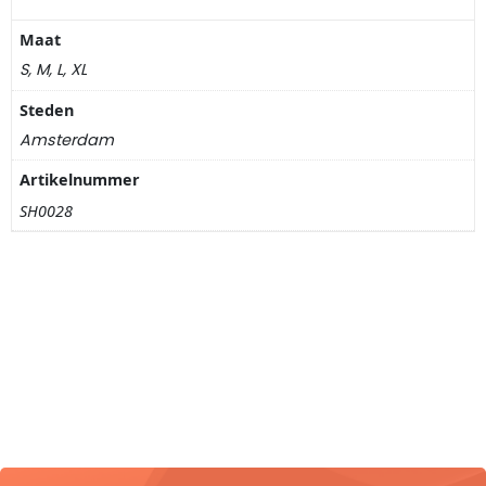
Nagelknippers
Maat
Handwaaiers
S, M, L, XL
Steden
Spiegeldoosjes
Amsterdam
Paraplus
Artikelnummer
SH0028
Pennen
Stroopwafelblikken
Terracotta bloempotjes
Vingerhoedjes
Displays