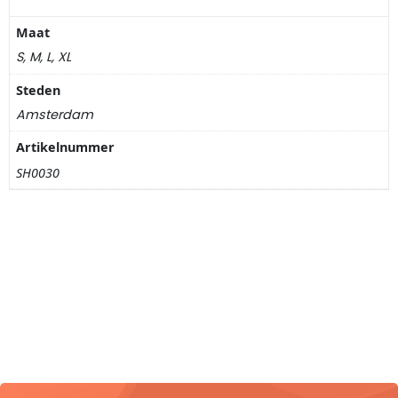
Nagelknippers
Maat
Handwaaiers
S, M, L, XL
Steden
Spiegeldoosjes
Amsterdam
Paraplus
Artikelnummer
SH0030
Pennen
Stroopwafelblikken
Terracotta bloempotjes
Vingerhoedjes
Displays