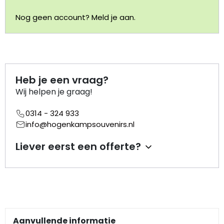
Nog geen account? Meld je aan.
Portemonnee
Kerstballen
Flesopeners
Heb je een vraag?
Wij helpen je graag!
Kaasschaaf
0314 - 324 933
info@hogenkampsouvenirs.nl
Onderzetters
Liever eerst een offerte?
Pizzasnijders
Theelepels
Knutselen
Aanvullende informatie