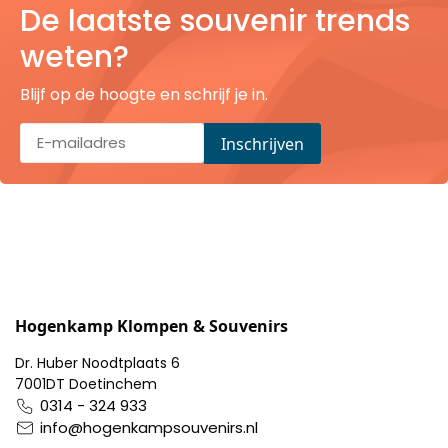
De laatste souvenir trends
Pillendoosjes
weten?
Dienbladen
Blijf op de hoogte en schrijf je in.
Keukenschorten
Theezakhouders
Wijnstoppers
Chocolade
Placemats
Hogenkamp Klompen & Souvenirs
Dr. Huber Noodtplaats 6
Tulp sloffen
7001DT Doetinchem
0314 - 324 933
info@hogenkampsouvenirs.nl