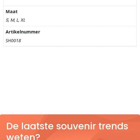
Nagelknippers
Maat
Handwaaiers
S, M, L, XL
Artikelnummer
Spiegeldoosjes
SH0018
Paraplus
Pennen
Stroopwafelblikken
Terracotta bloempotjes
Vingerhoedjes
De laatste souvenir trends
Displays
weten?