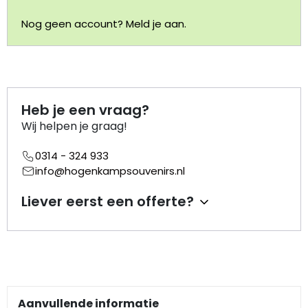
Nog geen account? Meld je aan.
Portemonnee
Kerstballen
Flesopeners
Heb je een vraag?
Wij helpen je graag!
Kaasschaaf
0314 - 324 933
info@hogenkampsouvenirs.nl
Onderzetters
Liever eerst een offerte?
Pizzasnijders
Theelepels
Knutselen
Aanvullende informatie