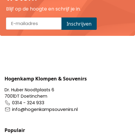
Pillendoosjes
Blijf op de hoogte en schrijf je in.
Dienbladen
Keukenschorten
Theezakhouders
Wijnstoppers
Hogenkamp Klompen & Souvenirs
Chocolade
Dr. Huber Noodtplaats 6
7001DT Doetinchem
Placemats
0314 - 324 933
info@hogenkampsouvenirs.nl
Tulp sloffen
Populair