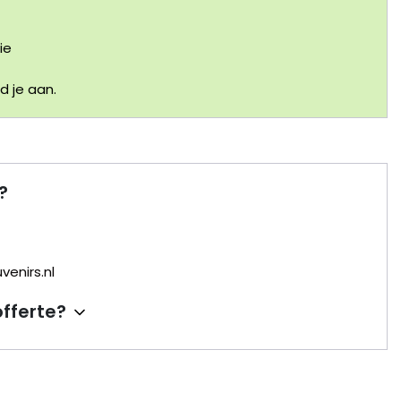
ie
 je aan.
?
enirs.nl
offerte?