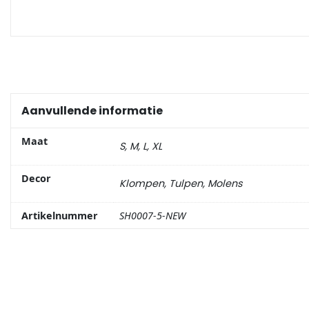
Portemonnee
Kerstballen
Flesopeners
Aanvullende informatie
Kaasschaaf
Maat
S, M, L, XL
Onderzetters
Decor
Klompen, Tulpen, Molens
Pizzasnijders
Artikelnummer
SH0007-5-NEW
Theelepels
Knutselen