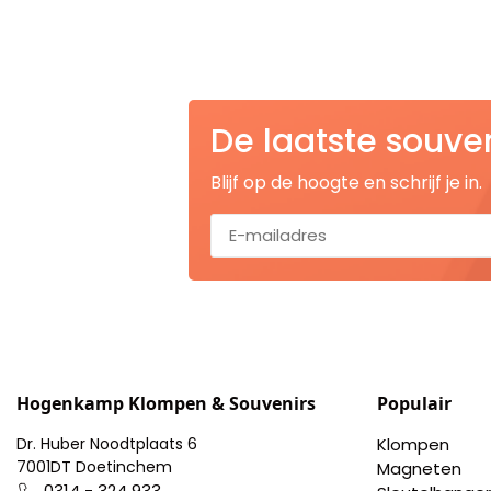
Nagelknippers
Handwaaiers
Spiegeldoosjes
De laatste souve
Paraplus
Blijf op de hoogte en schrijf je in.
Pennen
Stroopwafelblikken
Terracotta bloempotjes
Vingerhoedjes
Hogenkamp Klompen & Souvenirs
Populair
Dr. Huber Noodtplaats 6
Klompen
Displays
7001DT Doetinchem
Magneten
0314 - 324 933