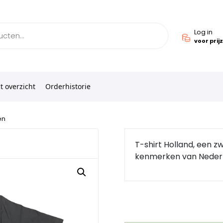
Log in
voor prij
t overzicht
Orderhistorie
en
T-shirt Holland, een z
kenmerken van Nederlan