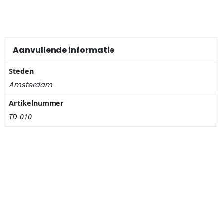
Nagelknippers
Handwaaiers
Aanvullende informatie
Spiegeldoosjes
Steden
Paraplus
Amsterdam
Artikelnummer
Pennen
TD-010
Stroopwafelblikken
Terracotta bloempotjes
Vingerhoedjes
Displays