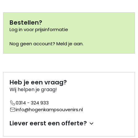
Portemonnee
Bestellen?
Log in voor prijsinformatie
Kerstballen
Nog geen account? Meld je aan.
Flesopeners
Kaasschaaf
Onderzetters
Heb je een vraag?
Wij helpen je graag!
Pizzasnijders
0314 - 324 933
Theelepels
info@hogenkampsouvenirs.nl
Liever eerst een offerte?
Knutselen