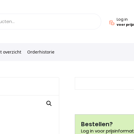
Log in
voor prij
t overzicht
Orderhistorie
Bestellen?
Log in voor prijsinformat