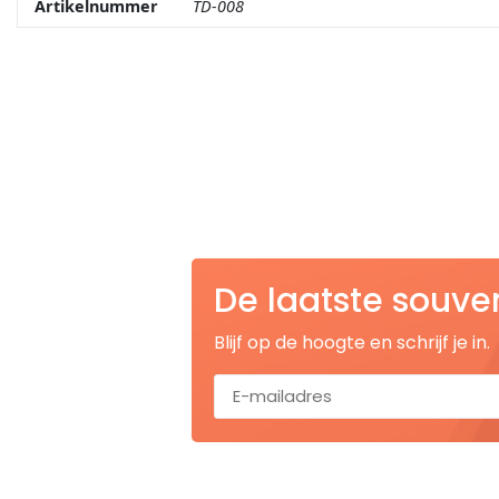
Artikelnummer
TD-008
Nagelknippers
Handwaaiers
Spiegeldoosjes
Paraplus
Pennen
De laatste souve
Stroopwafelblikken
Blijf op de hoogte en schrijf je in.
Terracotta bloempotjes
Vingerhoedjes
Displays