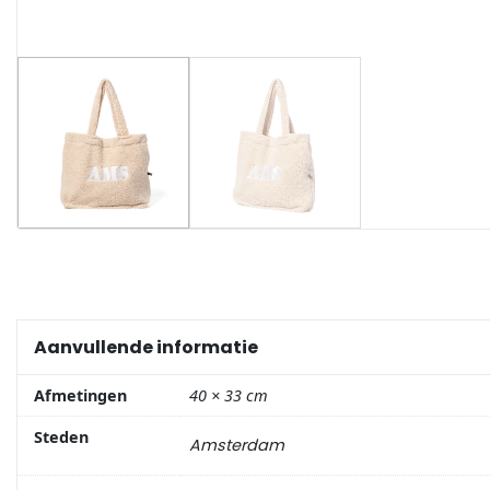
Portemonnee
Kerstballen
Flesopeners
Kaasschaaf
Onderzetters
Pizzasnijders
Aanvullende informatie
Theelepels
Afmetingen
40 × 33 cm
Steden
Knutselen
Amsterdam