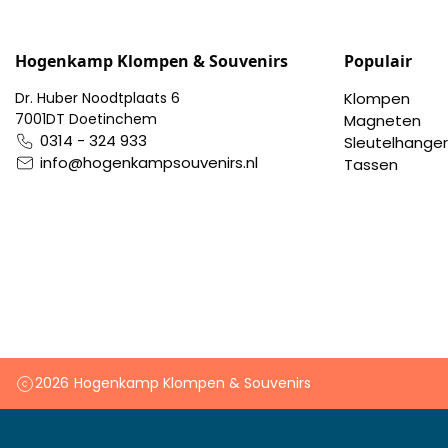
Pillendoosjes
Hogenkamp Klompen & Souvenirs
Populair
Dienbladen
Dr. Huber Noodtplaats 6
Klompen
Keukenschorten
7001DT Doetinchem
Magneten
0314 - 324 933
Sleutelhanger
info@hogenkampsouvenirs.nl
Tassen
Theezakhouders
Wijnstoppers
Chocolade
Placemats
Tulp sloffen
2026
Hogenkamp Klompen & Souvenirs