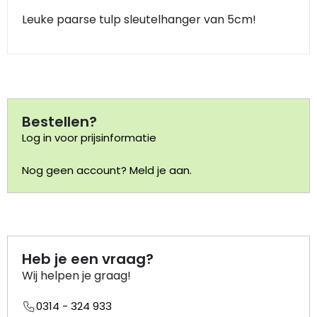
Leuke paarse tulp sleutelhanger van 5cm!
Portemonnee
Kerstballen
Flesopeners
Bestellen?
Log in voor prijsinformatie
Kaasschaaf
Nog geen account? Meld je aan.
Onderzetters
Pizzasnijders
Theelepels
Heb je een vraag?
Wij helpen je graag!
Knutselen
0314 - 324 933