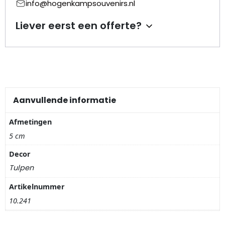
info@hogenkampsouvenirs.nl
Nagelknippers
Liever eerst een offerte?
Handwaaiers
Spiegeldoosjes
Paraplus
Aanvullende informatie
Pennen
Afmetingen
Stroopwafelblikken
5 cm
Decor
Terracotta bloempotjes
Tulpen
Vingerhoedjes
Artikelnummer
10.241
Displays