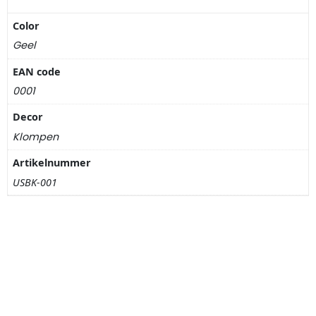
Nagelknippers
Color
Handwaaiers
Geel
EAN code
Spiegeldoosjes
0001
Paraplus
Decor
Klompen
Pennen
Artikelnummer
USBK-001
Stroopwafelblikken
Terracotta bloempotjes
Vingerhoedjes
Displays