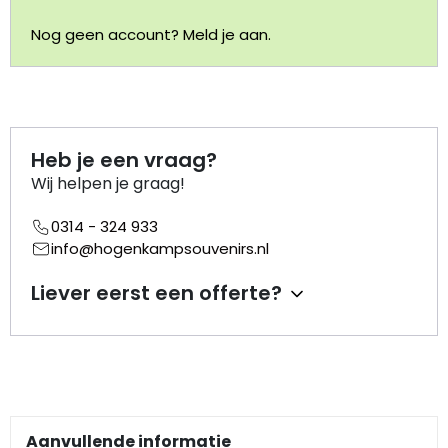
Nog geen account? Meld je aan.
Portemonnee
Kerstballen
Flesopeners
Heb je een vraag?
Wij helpen je graag!
Kaasschaaf
0314 - 324 933
info@hogenkampsouvenirs.nl
Onderzetters
Liever eerst een offerte?
Pizzasnijders
Theelepels
Knutselen
Aanvullende informatie