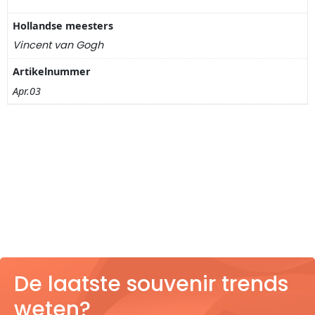
Nagelknippers
Hollandse meesters
Handwaaiers
Vincent van Gogh
Artikelnummer
Spiegeldoosjes
Apr.03
Paraplus
Pennen
Stroopwafelblikken
Terracotta bloempotjes
Vingerhoedjes
De laatste souvenir trends
Displays
weten?