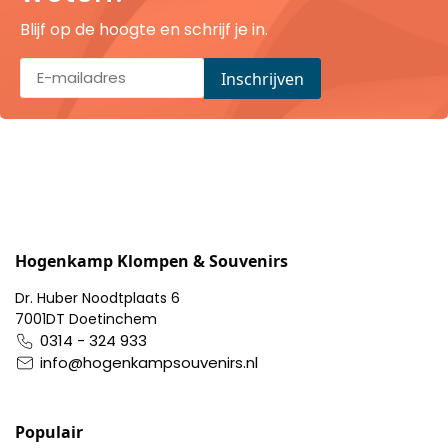
Pillendoosjes
Blijf op de hoogte en schrijf je in.
Dienbladen
Keukenschorten
Theezakhouders
Wijnstoppers
Hogenkamp Klompen & Souvenirs
Chocolade
Dr. Huber Noodtplaats 6
7001DT Doetinchem
Placemats
0314 - 324 933
info@hogenkampsouvenirs.nl
Tulp sloffen
Populair