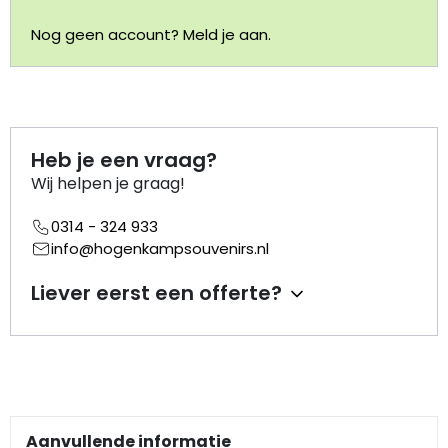
Nog geen account? Meld je aan.
Portemonnee
Kerstballen
Flesopeners
Heb je een vraag?
Wij helpen je graag!
Kaasschaaf
0314 - 324 933
info@hogenkampsouvenirs.nl
Onderzetters
Liever eerst een offerte?
Pizzasnijders
Theelepels
Knutselen
Aanvullende informatie