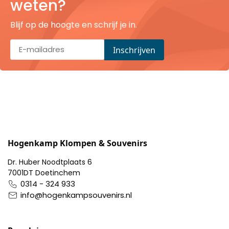
weten?
Pillendoosjes
Blijf op de hoogte en schrijf je in.
Dienbladen
Keukenschorten
Theezakhouders
Wijnstoppers
Chocolade
Hogenkamp Klompen & Souvenirs
Dr. Huber Noodtplaats 6
Placemats
7001DT Doetinchem
0314 - 324 933
Tulp sloffen
info@hogenkampsouvenirs.nl