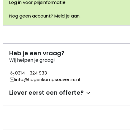
Log in voor prijsinformatie
Portemonnee
Nog geen account? Meld je aan.
Kerstballen
Flesopeners
Heb je een vraag?
Kaasschaaf
Wij helpen je graag!
0314 - 324 933
Onderzetters
info@hogenkampsouvenirs.nl
Pizzasnijders
Liever eerst een offerte?
Theelepels
Knutselen