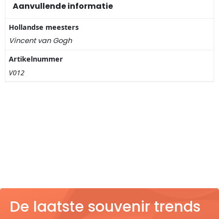
Nagelknippers
Aanvullende informatie
Hollandse meesters
Handwaaiers
Vincent van Gogh
Spiegeldoosjes
Artikelnummer
V012
Paraplus
Pennen
Stroopwafelblikken
Terracotta bloempotjes
Vingerhoedjes
De laatste souvenir trends
Displays