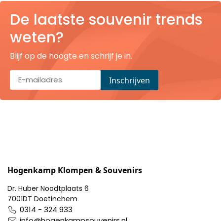
Pillendoosjes
De laatste souvenir trends
weten?
Dienbladen
Blijf op de hoogte en schrijf je in.
Keukenschorten
Theezakhouders
Wijnstoppers
Chocolade
Placemats
Hogenkamp Klompen & Souvenirs
Tulp sloffen
Dr. Huber Noodtplaats 6
7001DT Doetinchem
0314 - 324 933
info@hogenkampsouvenirs.nl