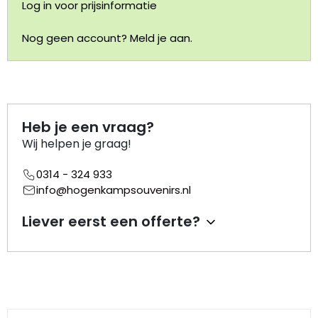
Log in voor prijsinformatie
Portemonnee
Nog geen account? Meld je aan.
Kerstballen
Flesopeners
Heb je een vraag?
Kaasschaaf
Wij helpen je graag!
0314 - 324 933
Onderzetters
info@hogenkampsouvenirs.nl
Pizzasnijders
Liever eerst een offerte?
Theelepels
Knutselen