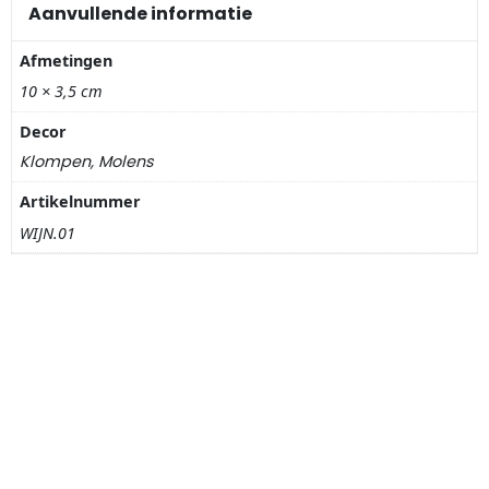
Nagelknippers
Aanvullende informatie
Afmetingen
Handwaaiers
10 × 3,5 cm
Spiegeldoosjes
Decor
Klompen, Molens
Paraplus
Artikelnummer
Pennen
WIJN.01
Stroopwafelblikken
Terracotta bloempotjes
Vingerhoedjes
Displays