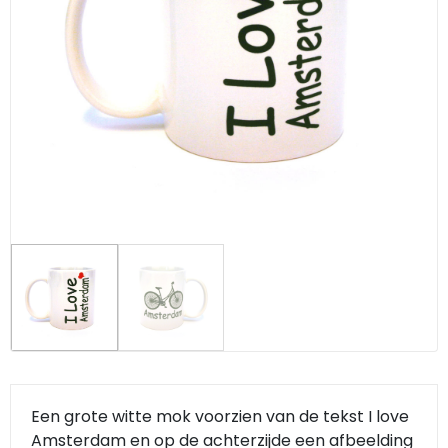
Klompjes golf
Amsterdam
Molens
Knutselklompen
Rotterdam
Eend
Reuzen klomp
Coffee-to-go bekers
Wiet
Geluidsdoosjes
Van Gogh
Pins
Fiets souvenirs
Aanstekers
Een grote witte mok voorzien van de tekst I love
Amsterdam en op de achterzijde een afbeelding
Sieraden