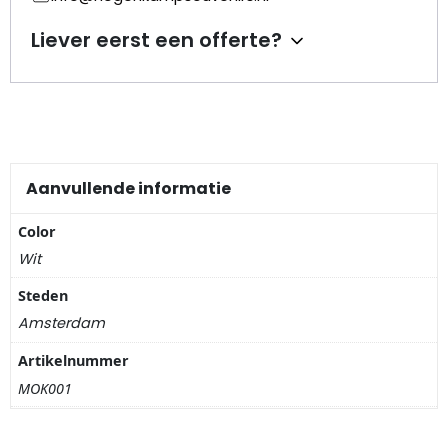
Nagelknippers
Liever eerst een offerte?
Handwaaiers
Spiegeldoosjes
Paraplus
Aanvullende informatie
Pennen
Color
Wit
Stroopwafelblikken
Steden
Terracotta bloempotjes
Amsterdam
Artikelnummer
Vingerhoedjes
MOK001
Displays