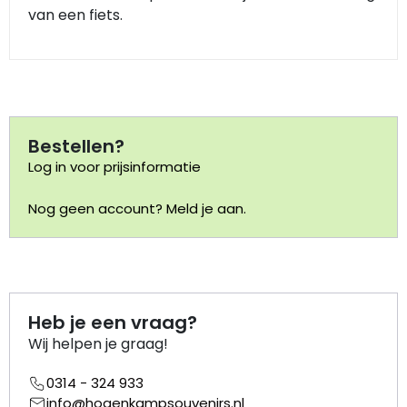
van een fiets.
Portemonnee
Kerstballen
Flesopeners
Bestellen?
Log in voor prijsinformatie
Kaasschaaf
Nog geen account? Meld je aan.
Onderzetters
Pizzasnijders
Heb je een vraag?
Theelepels
Wij helpen je graag!
Knutselen
0314 - 324 933
info@hogenkampsouvenirs.nl